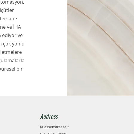
otomasyon,
lçütler
 tersane
ne ve İHA
 ediyor ve
en çok yönlü
şletmelere
ygulamalarla
üresel bir
Address
Ruessenstrasse 5
CH - 6340 Baar