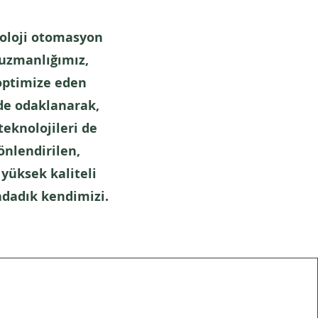
noloji otomasyon
uzmanlığımız,
 optimize eden
lde odaklanarak,
teknolojileri de
önlendirilen,
 yüksek kaliteli
adadık kendimizi.