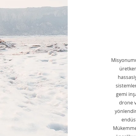
Misyonumuz
üretken
hassasiy
sistemle
gemi inş
drone v
yönlendir
endüst
Mükemmeliy