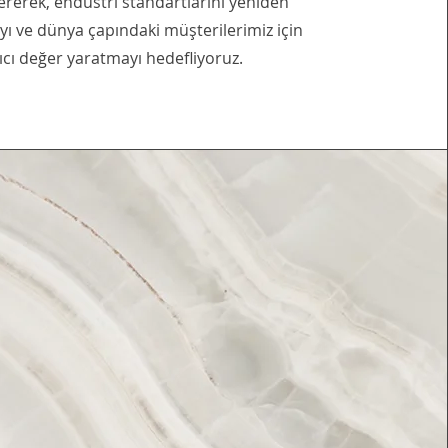
ererek, endüstri standartlarını yeniden
ı ve dünya çapındaki müşterilerimiz için
lıcı değer yaratmayı hedefliyoruz.