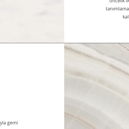
öncelik v
tanımlamay
ka
ıyla gemi