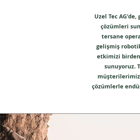
Uzel Tec AG'de,
çözümleri su
tersane opera
gelişmiş roboti
etkimizi birden
sunuyoruz. T
müşterilerimizi
çözümlerle endüs